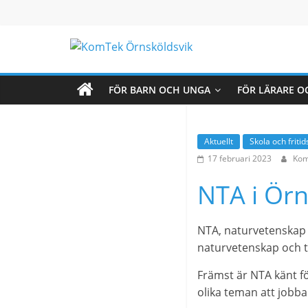
Hoppa
till
innehåll
KomTek
Örnsköldsvik
FÖR BARN OCH UNGA
FÖR LÄRARE O
Teknikinspiration
Aktuellt
Skola och friti
för
17 februari 2023
Ko
barn
och
NTA i Örn
unga
NTA, naturvetenskap o
naturvetenskap och tek
Främst är NTA känt fö
olika teman att jobba