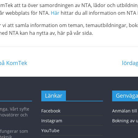
Tek att ta över samordningen av NTA, lådor och utbildning
vår webbplats för NTA.
Här
hittar du all information om NTA 
 vi att samla information om teman, temautbildningar, bo
d NTA kan ha nytta av, här på vår sida.
r på KomTek
lörda
Länkar
Genväga
ga. Vårt syfte
Facebook
Anmälan till
nnovatörer och
Instagram
Bokning av u
YouTube
h fungerar som
teknik,