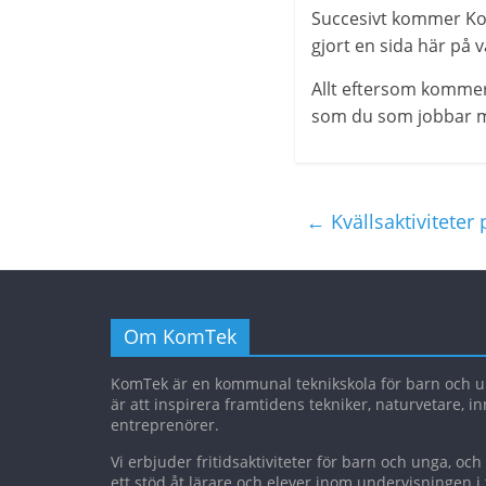
Succesivt kommer Kom
gjort en sida här på 
Allt eftersom kommer
som du som jobbar me
←
Kvällsaktivitete
Om KomTek
KomTek är en kommunal teknikskola för barn och un
är att inspirera framtidens tekniker, naturvetare, i
entreprenörer.
Vi erbjuder fritidsaktiviteter för barn och unga, oc
ett stöd åt lärare och elever inom undervisningen i 