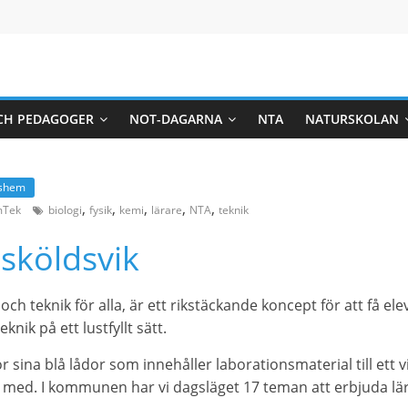
CH PEDAGOGER
NOT-DAGARNA
NTA
NATURSKOLAN
dshem
,
,
,
,
,
mTek
biologi
fysik
kemi
lärare
NTA
teknik
sköldsvik
ch teknik för alla, är ett rikstäckande koncept för att få el
nik på ett lustfyllt sätt.
r sina blå lådor som innehåller laborationsmaterial till ett 
 med. I kommunen har vi dagsläget 17 teman att erbjuda lära