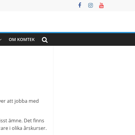
OM KOMTEK
ever att jobba med
visst ämne. Det finns
re i olika årskurser.