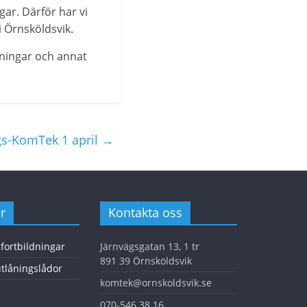
ar. Därför har vi
i Örnsköldsvik.
kningar och annat
gs-KomTek 1 april
→
r
Kontakta oss
 fortbildningar
Järnvägsgatan 13, 1 tr
891 39 Örnsköldsvik
tlåningslådor
komtek@ornskoldsvik.se
070-546 38 16