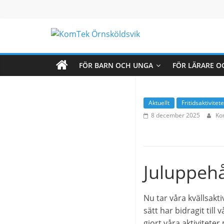
Hoppa
till
innehåll
KomTek
Örnsköldsvik
FÖR BARN OCH UNGA
FÖR LÄRARE O
Teknikinspiration
Aktuellt
Fritidsaktivitete
för
8 december 2025
Ko
barn
och
unga
Juluppehål
Nu tar våra kvällsaktiv
sätt har bidragit til
gjort våra aktiviteter 