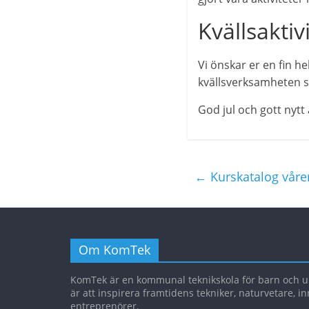
Kvällsaktiv
Vi önskar er en fin h
kvällsverksamheten s
God jul och gott nytt
←
Kurskatalog våre
Om KomTek
KomTek är en kommunal teknikskola för barn och un
är att inspirera framtidens tekniker, naturvetare, i
entreprenörer.