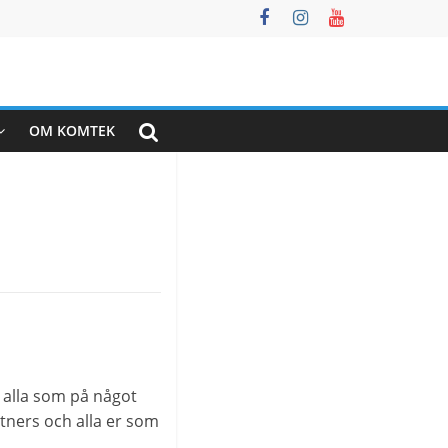
OM KOMTEK
ill alla som på något
rtners och alla er som