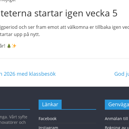
iteterna startar igen vecka 5
elgperiod och ser fram emot att välkomna er tillbaka igen ve
tartar upp på nytt.
 år!
n 2026 med klassbesök
God ju
Länkar
Genväga
ga. Vårt syfte
Facebook
Anmälan till
nnovatörer och
Instagram
Bokning av u