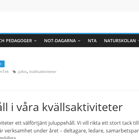
CH PEDAGOGER
NOT-DAGARNA
NTA
NATURSKOLAN
r
,
mTek
jullov
kvällsaktiviteter
l i våra kvällsaktiviteter
iteter ett välförtjänt juluppehåll. Vi vill rikta ett stort tack t
l vår verksamhet under året – deltagare, ledare, samarbetspa
möjliga.