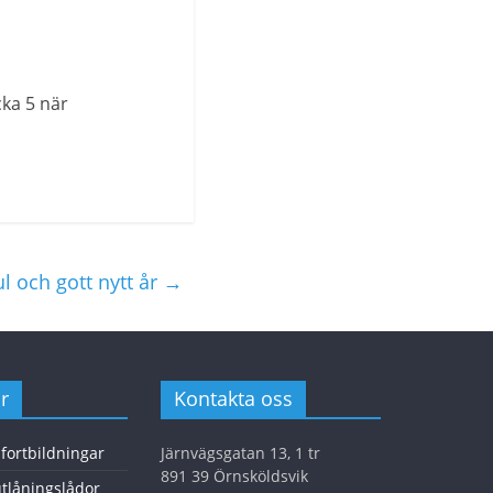
cka 5 när
l och gott nytt år
→
r
Kontakta oss
 fortbildningar
Järnvägsgatan 13, 1 tr
891 39 Örnsköldsvik
tlåningslådor