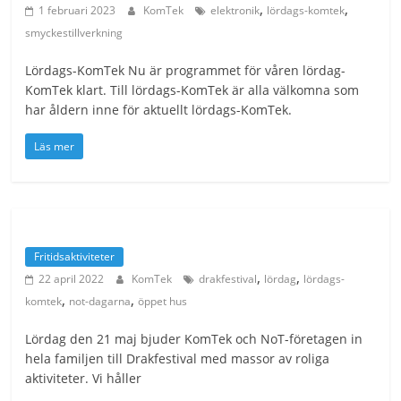
,
,
1 februari 2023
KomTek
elektronik
lördags-komtek
smyckestillverkning
Lördags-KomTek Nu är programmet för våren lördag-
KomTek klart. Till lördags-KomTek är alla välkomna som
har åldern inne för aktuellt lördags-KomTek.
Läs mer
Fritidsaktiviteter
,
,
22 april 2022
KomTek
drakfestival
lördag
lördags-
,
,
komtek
not-dagarna
öppet hus
Lördag den 21 maj bjuder KomTek och NoT-företagen in
hela familjen till Drakfestival med massor av roliga
aktiviteter. Vi håller