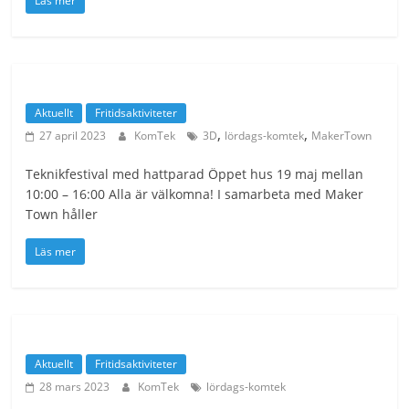
Läs mer
Aktuellt
Fritidsaktiviteter
,
,
27 april 2023
KomTek
3D
lördags-komtek
MakerTown
Teknikfestival med hattparad Öppet hus 19 maj mellan
10:00 – 16:00 Alla är välkomna! I samarbeta med Maker
Town håller
Läs mer
Aktuellt
Fritidsaktiviteter
28 mars 2023
KomTek
lördags-komtek