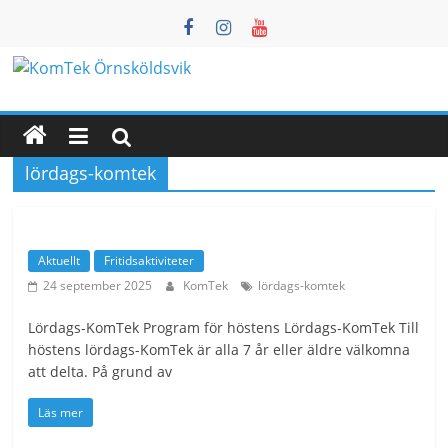
Hoppa
till
innehåll
KomTek
Örnsköldsvik
lördags-komtek
Teknikinspiration
för
barn
Aktuellt
Fritidsaktiviteter
och
24 september 2025
KomTek
lördags-komtek
unga
Lördags-KomTek Program för höstens Lördags-KomTek Till
höstens lördags-KomTek är alla 7 år eller äldre välkomna
att delta. På grund av
Läs mer