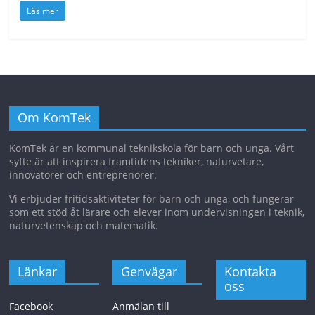
Läs mer
Om KomTek
KomTek är en kommunal teknikskola för barn och unga. Vårt
syfte är att inspirera framtidens tekniker, naturvetare,
innovatörer och entreprenörer.
Vi erbjuder fritidsaktiviteter för barn och unga, och fungerar
som ett stöd åt lärare och elever inom undervisningen i teknik,
naturvetenskap och matematik.
Länkar
Genvägar
Kontakta
oss
Facebook
Anmälan till