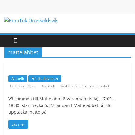
Hoppa
till
innehåll
KomTek
Örnsköldsvik
mattelabbet
Teknikinspiration
för
barn
Aktuellt
Fritidsaktiviteter
och
,
12 januari 2026
KomTek
kvällsaktiviteter
mattelabbet
unga
Välkommen till Mattelabbet! Varannan tisdag 17:00 –
18:30, start vecka 5, 27 januari I Mattelabbet får du
upptäcka matte på
Läs mer