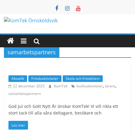
Hoppa
till
innehåll
KomTek
Örnsköldsvik
samarbetspartners
Teknikinspiration
för
barn
Aktuellt
Fritidsaktiviteter
Skola och fritidshem
och
,
,
22 december 2025
KomTek
kvällsaktiviteter
lärare
unga
samarbetspartners
God Jul och Gott Nytt År önskar KomTek! Vi vill rikta ett
stort tack till alla våra deltagare, besökare och
Läs mer