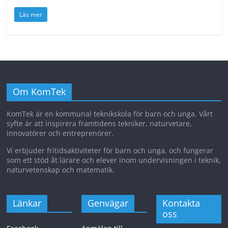
Läs mer
Om KomTek
KomTek är en kommunal teknikskola för barn och unga. Vårt
syfte är att inspirera framtidens tekniker, naturvetare,
innovatörer och entreprenörer.
Vi erbjuder fritidsaktiviteter för barn och unga, och fungerar
som ett stöd åt lärare och elever inom undervisningen i teknik,
naturvetenskap och matematik.
Länkar
Genvägar
Kontakta
oss