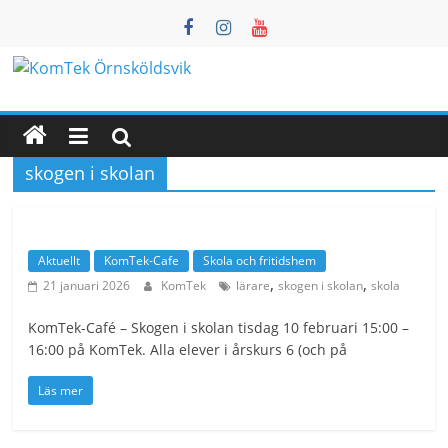
Hoppa
till
innehåll
KomTek
Örnsköldsvik
skogen i skolan
Teknikinspiration
för
barn
Aktuellt
KomTek-Cafe
Skola och fritidshem
och
,
,
21 januari 2026
KomTek
lärare
skogen i skolan
skola
unga
KomTek-Café – Skogen i skolan tisdag 10 februari 15:00 –
16:00 på KomTek. Alla elever i årskurs 6 (och på
Läs mer