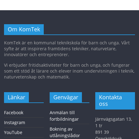
Om KomTek
KomTek är en kommunal teknikskola för barn och unga. Vårt
syfte är att inspirera framtidens tekniker, naturvetare,
innovatörer och entreprenörer.
Vi erbjuder fritidsaktiviteter för barn och unga, och fungerar
som ett stöd åt lärare och elever inom undervisningen i teknik,
naturvetenskap och matematik.
Länkar
Genvägar
Kontakta
oss
Facebook
Anmälan till
fortbildningar
Järnvägsgatan 13,
Instagram
1 tr
Bokning av
891 39
YouTube
utlåningslådor
Örnsköldsvik