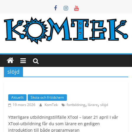
Hoppa
till
innehåll
KomTek
Örnsköldsvik
Teknikinspiration
slöjd
för
barn
och
unga
Aktuellt
Skola och fritidshem
,
,
19 mars 2026
KomTek
fortbildning
lärare
slöjd
Ytterligare utbildningstillfälle XTool – laser 21 april I vår
XTool‑utbildning får du som lärare en gedigen
introduktion till både programvaran