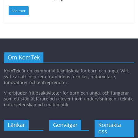
Läs mer
Om KomTek
KomTek är en kommunal teknikskola för barn och unga. Vårt
syfte är att inspirera framtidens tekniker, naturvetare,
innovatörer och entreprenörer.
Vi erbjuder fritidsaktiviteter för barn och unga, och fungerar
som ett stöd åt lärare och elever inom undervisningen i teknik,
naturvetenskap och matematik.
Länkar
Genvägar
Kontakta
oss