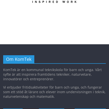
Om KomTek
KomTek är en kommunal teknikskola för barn och unga. Vårt
syfte är att inspirera framtidens tekniker, naturvetare,
innovatörer och entreprenörer.
Vi erbjuder fritidsaktiviteter för barn och unga, och fungerar
som ett stöd åt lärare och elever inom undervisningen i teknik,
naturvetenskap och matematik.