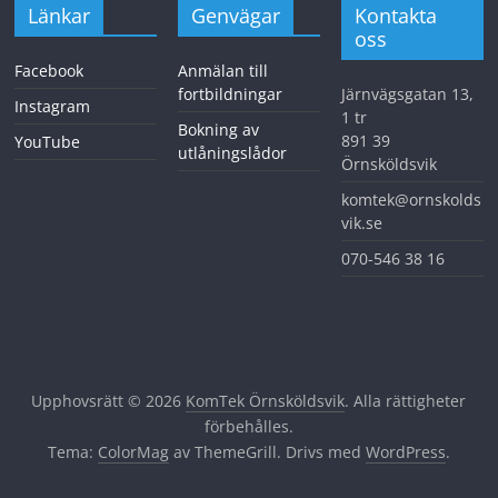
Länkar
Genvägar
Kontakta
oss
Facebook
Anmälan till
fortbildningar
Järnvägsgatan 13,
Instagram
1 tr
Bokning av
891 39
YouTube
utlåningslådor
Örnsköldsvik
komtek@ornskolds
vik.se
070-546 38 16
Upphovsrätt © 2026
KomTek Örnsköldsvik
. Alla rättigheter
förbehålles.
Tema:
ColorMag
av ThemeGrill. Drivs med
WordPress
.