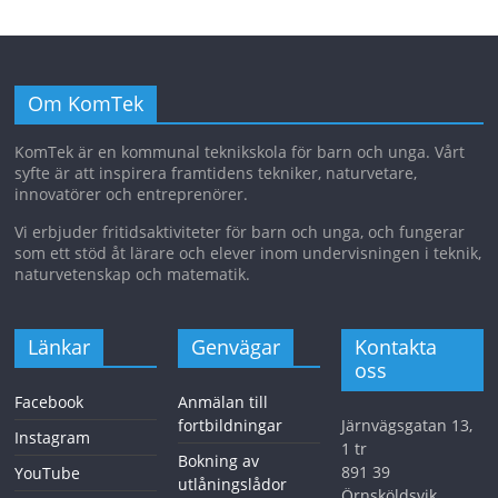
Om KomTek
KomTek är en kommunal teknikskola för barn och unga. Vårt
syfte är att inspirera framtidens tekniker, naturvetare,
innovatörer och entreprenörer.
Vi erbjuder fritidsaktiviteter för barn och unga, och fungerar
som ett stöd åt lärare och elever inom undervisningen i teknik,
naturvetenskap och matematik.
Länkar
Genvägar
Kontakta
oss
Facebook
Anmälan till
fortbildningar
Järnvägsgatan 13,
Instagram
1 tr
Bokning av
891 39
YouTube
utlåningslådor
Örnsköldsvik