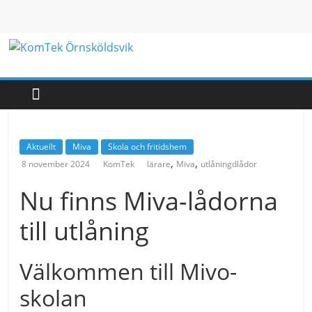
Hoppa
till
innehåll
KomTek
Örnsköldsvik
Teknikinspiration
Aktuellt
Miva
Skola och fritidshem
för
,
,
8 november 2024
KomTek
lärare
Miva
utlåningdlådor
barn
och
Nu finns Miva-lådorna
unga
till utlåning
Välkommen till Mivo-
skolan