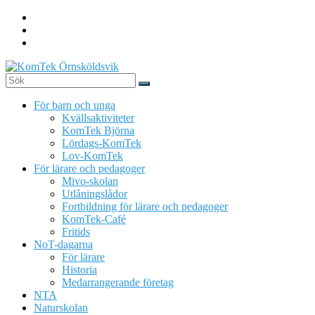
Hoppa
till
innehåll
KomTek
För barn och unga
Örnsköldsvik
Kvällsaktiviteter
KomTek Björna
Teknikinspiration
Lördags-KomTek
för
Lov-KomTek
barn
För lärare och pedagoger
och
Mivo-skolan
unga
Utlåningslådor
Fortbildning för lärare och pedagoger
KomTek-Café
Fritids
NoT-dagarna
För lärare
Historia
Medarrangerande företag
NTA
Naturskolan