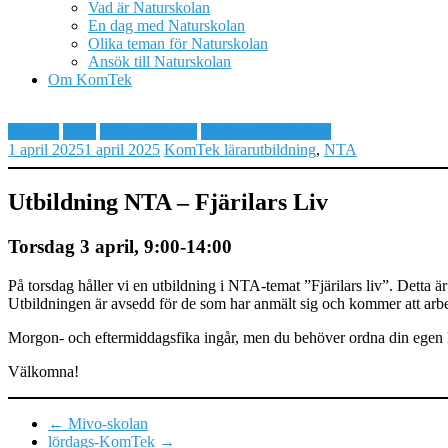
Vad är Naturskolan
En dag med Naturskolan
Olika teman för Naturskolan
Ansök till Naturskolan
Om KomTek
Aktuellt
NTA
NTAutbildning
Skola och fritidshem
1 april 2025
1 april 2025
KomTek
lärarutbildning
,
NTA
Utbildning NTA – Fjärilars Liv
Torsdag 3 april, 9:00-14:00
På torsdag håller vi en utbildning i NTA-temat ”Fjärilars liv”. Detta ä
Utbildningen är avsedd för de som har anmält sig och kommer att arbe
Morgon- och eftermiddagsfika ingår, men du behöver ordna din egen l
Välkomna!
←
Mivo-skolan
lördags-KomTek
→