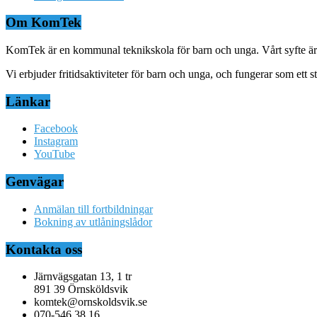
Om KomTek
KomTek är en kommunal teknikskola för barn och unga. Vårt syfte är at
Vi erbjuder fritidsaktiviteter för barn och unga, och fungerar som ett
Länkar
Facebook
Instagram
YouTube
Genvägar
Anmälan till fortbildningar
Bokning av utlåningslådor
Kontakta oss
Järnvägsgatan 13, 1 tr
891 39 Örnsköldsvik
komtek@ornskoldsvik.se
070-546 38 16