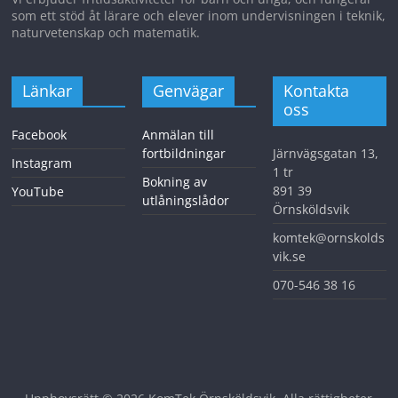
som ett stöd åt lärare och elever inom undervisningen i teknik,
naturvetenskap och matematik.
Länkar
Genvägar
Kontakta
oss
Facebook
Anmälan till
fortbildningar
Järnvägsgatan 13,
Instagram
1 tr
Bokning av
891 39
YouTube
utlåningslådor
Örnsköldsvik
komtek@ornskolds
vik.se
070-546 38 16