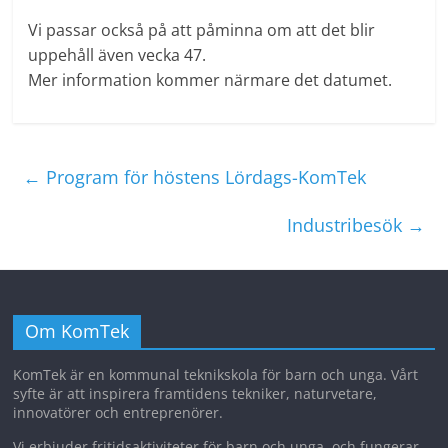
Vi passar också på att påminna om att det blir
uppehåll även vecka 47.
Mer information kommer närmare det datumet.
←
Program för höstens Lördags-KomTek
Industribesök
→
Om KomTek
KomTek är en kommunal teknikskola för barn och unga. Vårt
syfte är att inspirera framtidens tekniker, naturvetare,
innovatörer och entreprenörer.
Vi erbjuder fritidsaktiviteter för barn och unga, och fungerar