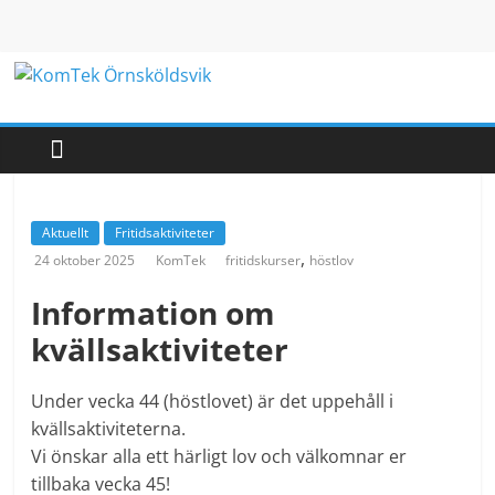
Hoppa
till
innehåll
KomTek
Örnsköldsvik
Teknikinspiration
Aktuellt
Fritidsaktiviteter
för
,
24 oktober 2025
KomTek
fritidskurser
höstlov
barn
och
Information om
unga
kvällsaktiviteter
Under vecka 44 (höstlovet) är det uppehåll i
kvällsaktiviteterna.
Vi önskar alla ett härligt lov och välkomnar er
tillbaka vecka 45!