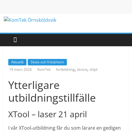
Hoppa
till
innehåll
KomTek
Örnsköldsvik
Teknikinspiration
Aktuellt
Skola och fritidshem
för
,
,
19 mars 2026
KomTek
fortbildning
lärare
slöjd
barn
och
Ytterligare
unga
utbildningstillfälle
XTool – laser 21 april
I vår XTool‑utbildning får du som lärare en gedigen