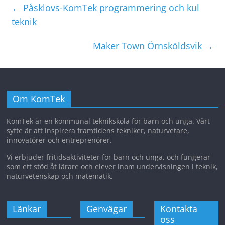
←
Påsklovs-KomTek programmering och kul
teknik
Maker Town Örnsköldsvik
→
Om KomTek
KomTek är en kommunal teknikskola för barn och unga. Vårt
syfte är att inspirera framtidens tekniker, naturvetare,
innovatörer och entreprenörer.
Vi erbjuder fritidsaktiviteter för barn och unga, och fungerar
som ett stöd åt lärare och elever inom undervisningen i teknik,
naturvetenskap och matematik.
Länkar
Genvägar
Kontakta
oss