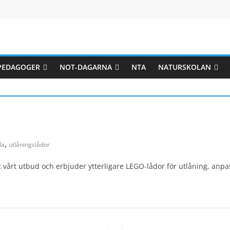
 PEDAGOGER
NOT-DAGARNA
NTA
NATURSKOLAN
,
la
utlåningslådor
at vårt utbud och erbjuder ytterligare LEGO-lådor för utlåning, anp