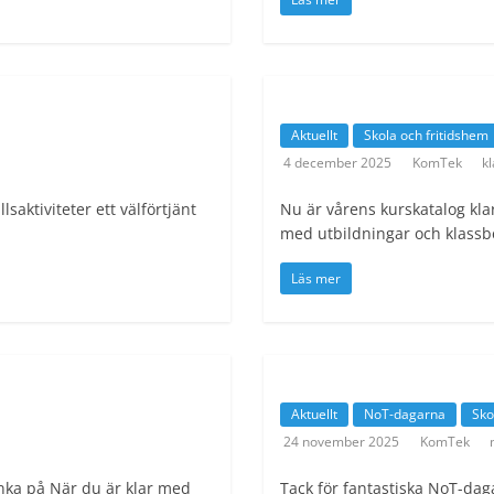
Aktuellt
Skola och fritidshem
4 december 2025
KomTek
k
lsaktiviteter ett välförtjänt
Nu är vårens kurskatalog klar
med utbildningar och klassbe
Läs mer
Aktuellt
NoT-dagarna
Sko
24 november 2025
KomTek
änka på När du är klar med
Tack för fantastiska NoT-daga