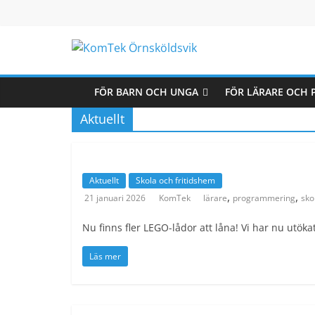
Hoppa
till
innehåll
KomTek
Örnsköldsvik
FÖR BARN OCH UNGA
FÖR LÄRARE OCH
Aktuellt
Teknikinspiration
för
barn
Aktuellt
Skola och fritidshem
och
,
,
21 januari 2026
KomTek
lärare
programmering
sko
unga
Nu finns fler LEGO-lådor att låna! Vi har nu utök
Läs mer