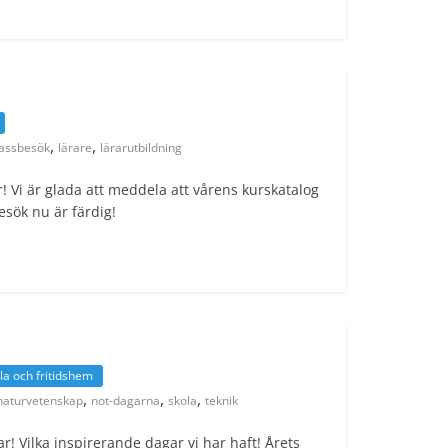
,
,
lassbesök
lärare
lärarutbildning
! Vi är glada att meddela att vårens kurskatalog
sök nu är färdig!
la och fritidshem
,
,
,
naturvetenskap
not-dagarna
skola
teknik
r! Vilka inspirerande dagar vi har haft! Årets