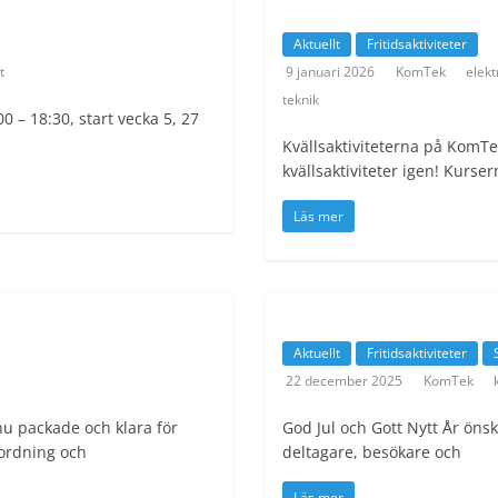
Aktuellt
Fritidsaktiviteter
t
9 januari 2026
KomTek
elekt
teknik
 – 18:30, start vecka 5, 27
Kvällsaktiviteterna på KomTe
kvällsaktiviteter igen! Kur
Läs mer
Aktuellt
Fritidsaktiviteter
22 december 2025
KomTek
u packade och klara för
God Jul och Gott Nytt År önskar
 ordning och
deltagare, besökare och
Läs mer