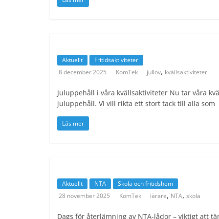
Aktuellt
Fritidsaktiviteter
,
8 december 2025
KomTek
jullov
kvällsaktiviteter
Juluppehåll i våra kvällsaktiviteter Nu tar våra kväl
juluppehåll. Vi vill rikta ett stort tack till alla som
Läs mer
Aktuellt
NTA
Skola och fritidshem
,
,
28 november 2025
KomTek
lärare
NTA
skola
Dags för återlämning av NTA-lådor – viktigt att t