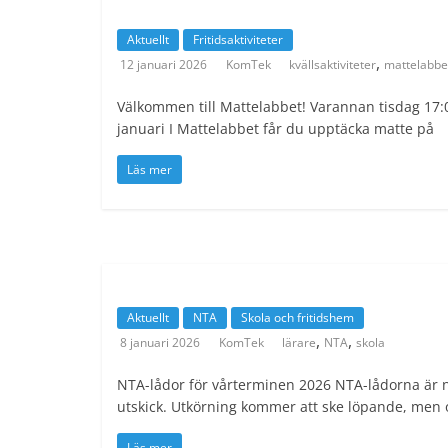
Aktuellt
Fritidsaktiviteter
,
12 januari 2026
KomTek
kvällsaktiviteter
mattelabbe
Välkommen till Mattelabbet! Varannan tisdag 17:00
januari I Mattelabbet får du upptäcka matte på
Läs mer
Aktuellt
NTA
Skola och fritidshem
,
,
8 januari 2026
KomTek
lärare
NTA
skola
NTA-lådor för vårterminen 2026 NTA-lådorna är n
utskick. Utkörning kommer att ske löpande, men
Läs mer