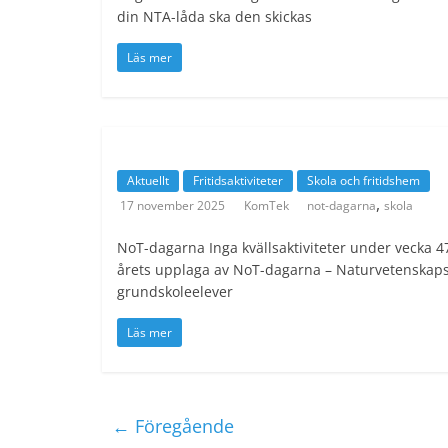
din NTA-låda ska den skickas
Läs mer
Aktuellt
Fritidsaktiviteter
Skola och fritidshem
,
17 november 2025
KomTek
not-dagarna
skola
NoT-dagarna Inga kvällsaktiviteter under vecka 
årets upplaga av NoT-dagarna – Naturvetenskaps
grundskoleelever
Läs mer
← Föregående