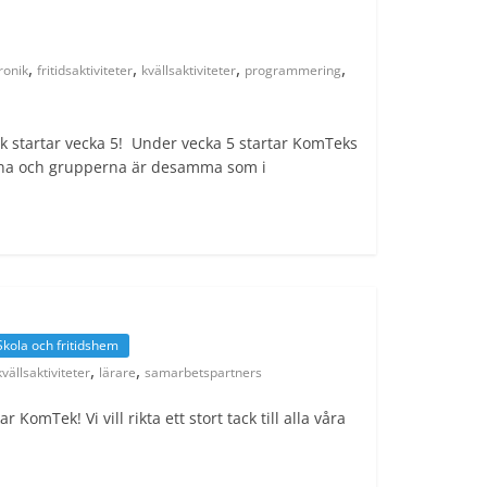
,
,
,
,
ronik
fritidsaktiviteter
kvällsaktiviteter
programmering
k startar vecka 5! Under vecka 5 startar KomTeks
serna och grupperna är desamma som i
Skola och fritidshem
,
,
kvällsaktiviteter
lärare
samarbetspartners
 KomTek! Vi vill rikta ett stort tack till alla våra