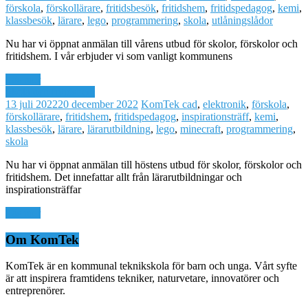
förskola
,
förskollärare
,
fritidsbesök
,
fritidshem
,
fritidspedagog
,
kemi
,
klassbesök
,
lärare
,
lego
,
programmering
,
skola
,
utlåningslådor
Nu har vi öppnat anmälan till vårens utbud för skolor, förskolor och
fritidshem. I vår erbjuder vi som vanligt kommunens
Läs mer
Skola och fritidshem
13 juli 2022
20 december 2022
KomTek
cad
,
elektronik
,
förskola
,
förskollärare
,
fritidshem
,
fritidspedagog
,
inspirationsträff
,
kemi
,
klassbesök
,
lärare
,
lärarutbildning
,
lego
,
minecraft
,
programmering
,
skola
Nu har vi öppnat anmälan till höstens utbud för skolor, förskolor och
fritidshem. Det innefattar allt från lärarutbildningar och
inspirationsträffar
Läs mer
Om KomTek
KomTek är en kommunal teknikskola för barn och unga. Vårt syfte
är att inspirera framtidens tekniker, naturvetare, innovatörer och
entreprenörer.