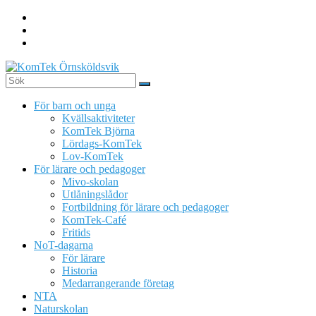
Hoppa
till
innehåll
KomTek
För barn och unga
Örnsköldsvik
Kvällsaktiviteter
KomTek Björna
Teknikinspiration
Lördags-KomTek
för
Lov-KomTek
barn
För lärare och pedagoger
och
Mivo-skolan
unga
Utlåningslådor
Fortbildning för lärare och pedagoger
KomTek-Café
Fritids
NoT-dagarna
För lärare
Historia
Medarrangerande företag
NTA
Naturskolan