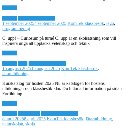
Läs mer
Aktuellt
Skola och fritidshem
1 september 2025
4 september 2025
KomTek
klassbesök
,
lego
,
programmering
C. upp! – Curiosum på turné C. upp är en skolsatsning som vill
inspirera unga att upptäcka vetenskap och teknik
Läs mer
Aktuellt
Miva
Skola och fritidshem
15 augusti 2025
15 augusti 2025
KomTek
klassbesök
,
lärarutbildning
Kurskatalog för hösten 2025 Nu är katalogen för höstens
utbildningar och klassbesök klar. Du hittar all information på sidan
Fortildning
Läs mer
Aktuellt
Naturskolan
Skola och fritidshem
8 april 2025
8 april 2025
KomTek
klassbesök
,
lärarutbildning
,
naturskolan
,
skola