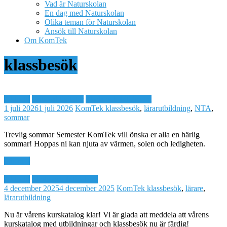
Vad är Naturskolan
En dag med Naturskolan
Olika teman för Naturskolan
Ansök till Naturskolan
Om KomTek
klassbesök
Aktuellt
Fritidsaktiviteter
Skola och fritidshem
1 juli 2026
1 juli 2026
KomTek
klassbesök
,
lärarutbildning
,
NTA
,
sommar
Trevlig sommar Semester KomTek vill önska er alla en härlig
sommar! Hoppas ni kan njuta av värmen, solen och ledigheten.
Läs mer
Aktuellt
Skola och fritidshem
4 december 2025
4 december 2025
KomTek
klassbesök
,
lärare
,
lärarutbildning
Nu är vårens kurskatalog klar! Vi är glada att meddela att vårens
kurskatalog med utbildningar och klassbesök nu är färdig!