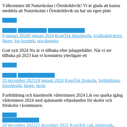
Välkommen till Naturskolan i Örnsköldsvik! Vi är glada att kunna
meddela att Naturskolan i Örnsköldsvik nu har sin egen plats
Läs mer
Aktuellt
Fritidsaktiviteter
Skola och fritidshem
8 januari 2024
9 januari 2024
KomTek
klassbesök
,
kvällsaktiviteter
,
lärare
,
lov-komtek
,
not-dagarna
Gott nytt 2024 Nu är vi tillbaka efter juluppehållet. När vi ser
tillbaka på 2023 kan vi konstatera ytterligare ett
Läs mer
Aktuellt
Skola och fritidshem
20 december 2023
18 januari 2024
KomTek
förskola
,
fortbildning
,
klassbesök
,
lärare
,
skola
Fortbildning och klassbesök vårterminen 2024 Låt oss sparka igång
vårterminen 2024 med spännande erbjudanden för skolor och
förskolor i kommunen.
Läs mer
Skola och fritidshem
20 december 2022
22 december 2022
KomTek
cad
,
elektronik
,