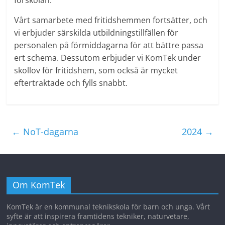
förskolan.
Vårt samarbete med fritidshemmen fortsätter, och
vi erbjuder särskilda utbildningstillfällen för
personalen på förmiddagarna för att bättre passa
ert schema. Dessutom erbjuder vi KomTek under
skollov för fritidshem, som också är mycket
eftertraktade och fylls snabbt.
←
NoT-dagarna
2024
→
Om KomTek
KomTek är en kommunal teknikskola för barn och unga. Vårt
syfte är att inspirera framtidens tekniker, naturvetare,