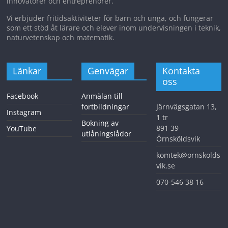
innovatörer och entreprenörer.
Vi erbjuder fritidsaktiviteter för barn och unga, och fungerar
som ett stöd åt lärare och elever inom undervisningen i teknik,
naturvetenskap och matematik.
Länkar
Genvägar
Kontakta
oss
Facebook
Anmälan till
fortbildningar
Järnvägsgatan 13,
Instagram
1 tr
Bokning av
891 39
YouTube
utlåningslådor
Örnsköldsvik
komtek@ornskolds
vik.se
070-546 38 16