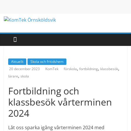
Hoppa
till
innehåll
KomTek
Örnsköldsvik
Teknikinspiration
Aktuellt
Skola och fritidshem
för
,
,
,
20 december 2023
KomTek
förskola
fortbildning
klassbesök
barn
,
lärare
skola
och
unga
Fortbildning och
klassbesök vårterminen
2024
Låt oss sparka igång vårterminen 2024 med