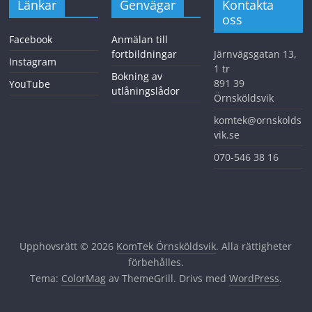
Länkar
Genvägar
Kontakta
oss
Facebook
Anmälan till
fortbildningar
Järnvägsgatan 13,
Instagram
1 tr
Bokning av
891 39
YouTube
utlåningslådor
Örnsköldsvik
komtek@ornskolds
vik.se
070-546 38 16
Upphovsrätt © 2026
KomTek Örnsköldsvik
. Alla rättigheter
förbehålles.
Tema:
ColorMag
av ThemeGrill. Drivs med
WordPress
.