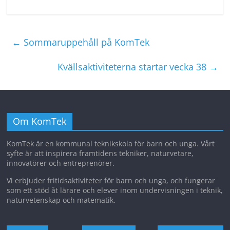
←
Sommaruppehåll på KomTek
Kvällsaktiviteterna startar vecka 38
→
Om KomTek
KomTek är en kommunal teknikskola för barn och unga. Vårt
syfte är att inspirera framtidens tekniker, naturvetare,
innovatörer och entreprenörer.
Vi erbjuder fritidsaktiviteter för barn och unga, och fungerar
som ett stöd åt lärare och elever inom undervisningen i teknik,
naturvetenskap och matematik.