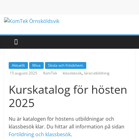
Hoppa
till
innehåll
KomTek
Örnsköldsvik
Teknikinspiration
Aktuellt
Miva
Skola och fritidshem
för
,
15 augusti 2025
KomTek
klassbesök
lärarutbildning
barn
och
Kurskatalog för hösten
unga
2025
Nu är katalogen för höstens utbildningar och
klassbesök klar. Du hittar all information på sidan
Fortildning och klassbesök
.