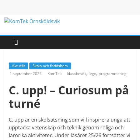
Hoppa
till
innehåll
KomTek
Örnsköldsvik
Teknikinspiration
Aktuellt
Skola och fritidshem
för
,
,
1 september 2025
KomTek
klassbesök
lego
programmering
barn
och
C. upp! – Curiosum på
unga
turné
C. upp är en skolsatsning som vill inspirera unga att
upptäcka vetenskap och teknik genom roliga och
lärorika aktiviteter. Under läsåret 25/26 fortsätter vi