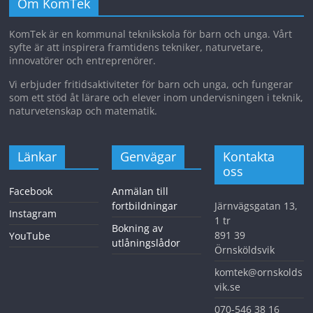
Om KomTek
KomTek är en kommunal teknikskola för barn och unga. Vårt
syfte är att inspirera framtidens tekniker, naturvetare,
innovatörer och entreprenörer.
Vi erbjuder fritidsaktiviteter för barn och unga, och fungerar
som ett stöd åt lärare och elever inom undervisningen i teknik,
naturvetenskap och matematik.
Länkar
Genvägar
Kontakta
oss
Facebook
Anmälan till
fortbildningar
Järnvägsgatan 13,
Instagram
1 tr
Bokning av
891 39
YouTube
utlåningslådor
Örnsköldsvik
komtek@ornskolds
vik.se
070-546 38 16