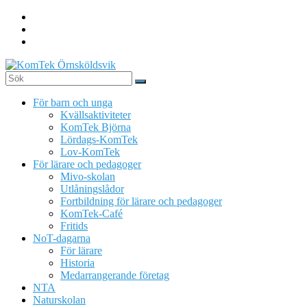
Hoppa
till
innehåll
KomTek
För barn och unga
Örnsköldsvik
Kvällsaktiviteter
KomTek Björna
Teknikinspiration
Lördags-KomTek
för
Lov-KomTek
barn
För lärare och pedagoger
och
Mivo-skolan
unga
Utlåningslådor
Fortbildning för lärare och pedagoger
KomTek-Café
Fritids
NoT-dagarna
För lärare
Historia
Medarrangerande företag
NTA
Naturskolan