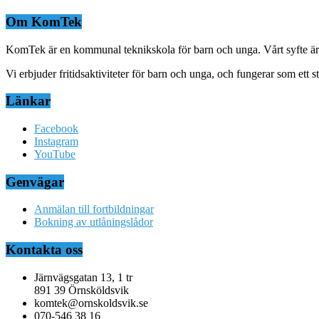
Om KomTek
KomTek är en kommunal teknikskola för barn och unga. Vårt syfte är at
Vi erbjuder fritidsaktiviteter för barn och unga, och fungerar som ett
Länkar
Facebook
Instagram
YouTube
Genvägar
Anmälan till fortbildningar
Bokning av utlåningslådor
Kontakta oss
Järnvägsgatan 13, 1 tr
891 39 Örnsköldsvik
komtek@ornskoldsvik.se
070-546 38 16