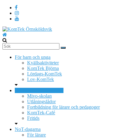
Hoppa
till
innehåll
KomTek
Örnsköldsvik
För barn och unga
Teknikinspiration
Kvällsaktiviteter
för
KomTek Björna
barn
Lördags-KomTek
och
Lov-KomTek
unga
För lärare och pedagoger
Mivo-skolan
Utlåningslådor
Fortbildning för lärare och pedagoger
KomTek-Café
Fritids
NoT-dagarna
För lärare