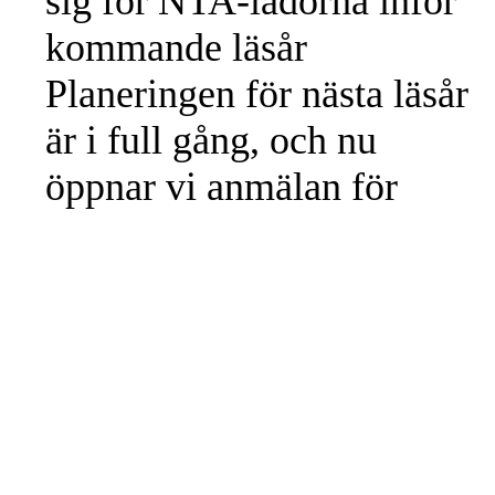
sig för NTA‑lådorna inför
kommande läsår
Planeringen för nästa läsår
är i full gång, och nu
öppnar vi anmälan för