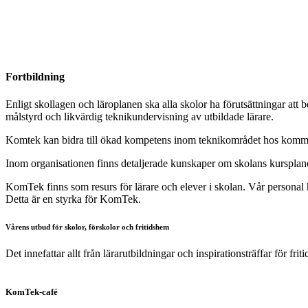
Fortbildning
Enligt skollagen och läroplanen ska alla skolor ha förutsättningar att b
målstyrd och likvärdig teknikundervisning av utbildade lärare.
Komtek kan bidra till ökad kompetens inom teknikområdet hos kommun
Inom organisationen finns detaljerade kunskaper om skolans kursplaner 
KomTek finns som resurs för lärare och elever i skolan. Vår person
Detta är en styrka för KomTek.
Vårens utbud för skolor, förskolor och fritidshem
Det innefattar allt från lärarutbildningar och inspirationsträffar för fr
KomTek-café