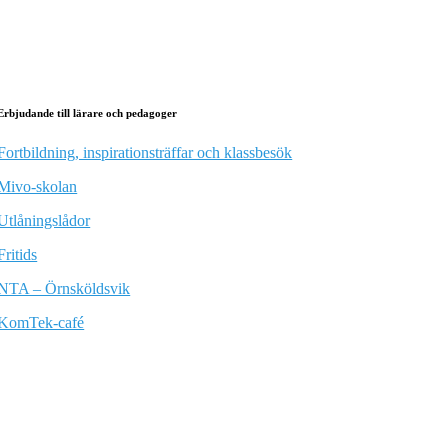
Erbjudande till lärare och pedagoger
Fortbildning, inspirationsträffar och klassbesök
Mivo-skolan
Utlåningslådor
Fritids
NTA – Örnsköldsvik
KomTek-café