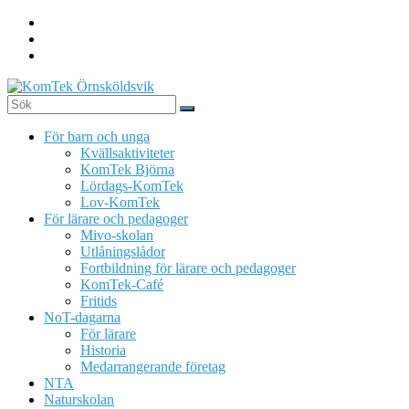
Hoppa
till
innehåll
KomTek
För barn och unga
Örnsköldsvik
Kvällsaktiviteter
KomTek Björna
Teknikinspiration
Lördags-KomTek
för
Lov-KomTek
barn
För lärare och pedagoger
och
Mivo-skolan
unga
Utlåningslådor
Fortbildning för lärare och pedagoger
KomTek-Café
Fritids
NoT-dagarna
För lärare
Historia
Medarrangerande företag
NTA
Naturskolan