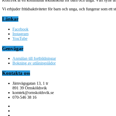
KomTek är en kommunal teknikskola för barn och unga. Vårt syfte är at
Vi erbjuder fritidsaktiviteter för barn och unga, och fungerar som ett
Länkar
Facebook
Instagram
YouTube
Genvägar
Anmälan till fortbildningar
Bokning av utlåningslådor
Kontakta oss
Järnvägsgatan 13, 1 tr
891 39 Örnsköldsvik
komtek@ornskoldsvik.se
070-546 38 16