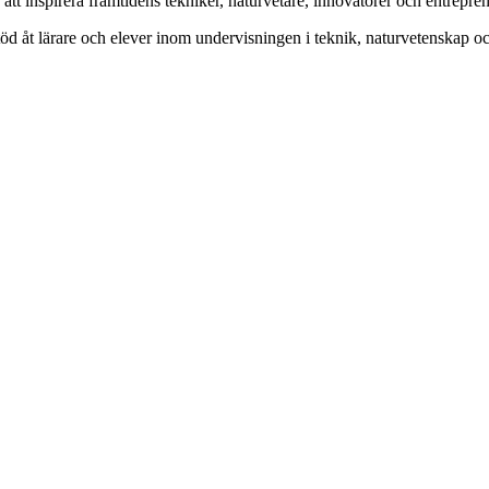
t inspirera framtidens tekniker, naturvetare, innovatörer och entrepren
 stöd åt lärare och elever inom undervisningen i teknik, naturvetenskap 