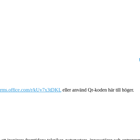
forms.office.com/r/kUv7x3tDKL
eller använd Qr-koden här till höger.