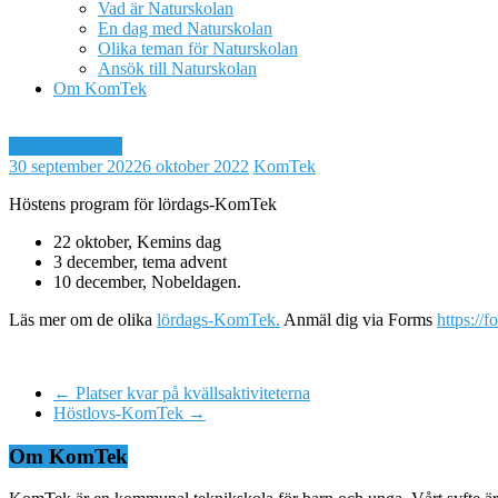
Vad är Naturskolan
En dag med Naturskolan
Olika teman för Naturskolan
Ansök till Naturskolan
Om KomTek
Fritidsaktiviteter
30 september 2022
6 oktober 2022
KomTek
Höstens program för lördags-KomTek
22 oktober, Kemins dag
3 december, tema advent
10 december, Nobeldagen.
Läs mer om de olika
lördags-KomTek.
Anmäl dig via Forms
https://
←
Platser kvar på kvällsaktiviteterna
Höstlovs-KomTek
→
Om KomTek