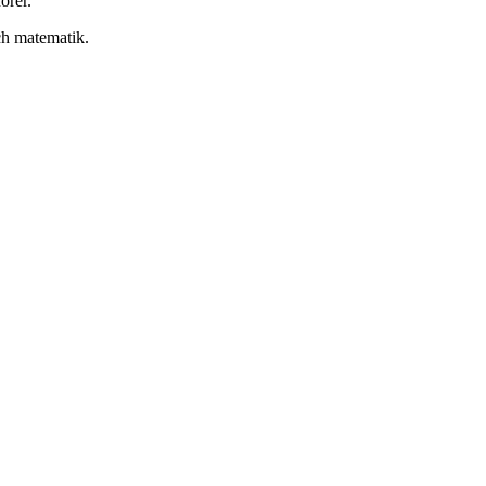
örer.
och matematik.