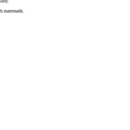
örer.
och matematik.