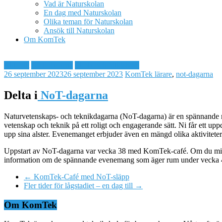
Vad är Naturskolan
En dag med Naturskolan
Olika teman för Naturskolan
Ansök till Naturskolan
Om KomTek
Aktuellt
NoT-dagarna
Skola och fritidshem
26 september 2023
26 september 2023
KomTek
lärare
,
not-dagarna
Delta i
NoT-dagarna
Naturvetenskaps- och teknikdagarna (NoT-dagarna) är en spännande möjl
vetenskap och teknik på ett roligt och engagerande sätt. Ni får ett up
upp sina alster. Evenemanget erbjuder även en mängd olika aktivitete
Uppstart av NoT-dagarna var vecka 38 med KomTek-café. Om du missade
information om de spännande evenemang som äger rum under vecka 47.
←
KomTek-Café med NoT-släpp
Fler tider för lågstadiet – en dag till
→
Om KomTek