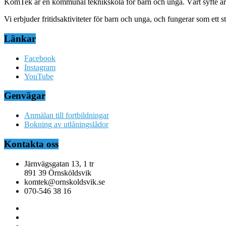
KomTek är en kommunal teknikskola för barn och unga. Vårt syfte är at
Vi erbjuder fritidsaktiviteter för barn och unga, och fungerar som ett
Länkar
Facebook
Instagram
YouTube
Genvägar
Anmälan till fortbildningar
Bokning av utlåningslådor
Kontakta oss
Järnvägsgatan 13, 1 tr
891 39 Örnsköldsvik
komtek@ornskoldsvik.se
070-546 38 16