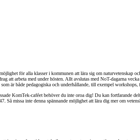
ighet för alla klasser i kommunen att lära sig om naturvetenskap och t
pdrag att arbeta med under hösten. Allt avslutas med NoT-dagarna vecka 4
r som är både pedagogiska och underhållande, till exempel workshops, 
 KomTek-caféet behöver du inte oroa dig! Du kan fortfarande delta gen
 Så missa inte denna spännande möjlighet att lära dig mer om vetensk