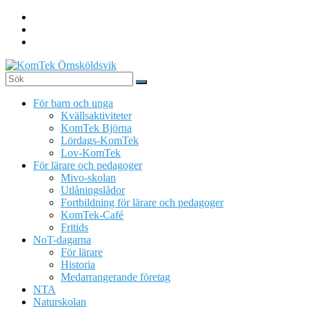
Hoppa
till
innehåll
KomTek
För barn och unga
Örnsköldsvik
Kvällsaktiviteter
KomTek Björna
Teknikinspiration
Lördags-KomTek
för
Lov-KomTek
barn
För lärare och pedagoger
och
Mivo-skolan
unga
Utlåningslådor
Fortbildning för lärare och pedagoger
KomTek-Café
Fritids
NoT-dagarna
För lärare
Historia
Medarrangerande företag
NTA
Naturskolan