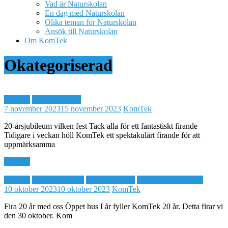
Vad är Naturskolan
En dag med Naturskolan
Olika teman för Naturskolan
Ansök till Naturskolan
Om KomTek
Okategoriserad
Aktuellt
Okategoriserad
7 november 2023
15 november 2023
KomTek
20-årsjubileum vilken fest Tack alla för ett fantastiskt firande
Tidigare i veckan höll KomTek ett spektakulärt firande för att
uppmärksamma
Läs mer
Aktuellt
Fritidsaktiviteter
Okategoriserad
Skola och fritidshem
10 oktober 2023
10 oktober 2023
KomTek
Fira 20 år med oss Öppet hus I år fyller KomTek 20 år. Detta firar vi
den 30 oktober. Kom