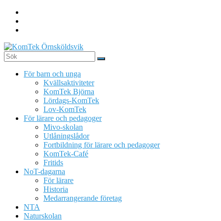
Hoppa
till
innehåll
KomTek
För barn och unga
Örnsköldsvik
Kvällsaktiviteter
KomTek Björna
Teknikinspiration
Lördags-KomTek
för
Lov-KomTek
barn
För lärare och pedagoger
och
Mivo-skolan
unga
Utlåningslådor
Fortbildning för lärare och pedagoger
KomTek-Café
Fritids
NoT-dagarna
För lärare
Historia
Medarrangerande företag
NTA
Naturskolan