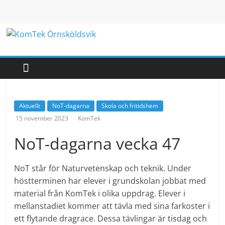
Hoppa
till
innehåll
KomTek
Örnsköldsvik
Teknikinspiration
Aktuellt
NoT-dagarna
Skola och fritidshem
för
15 november 2023
KomTek
barn
och
NoT-dagarna vecka 47
unga
NoT står för Naturvetenskap och teknik. Under
höstterminen har elever i grundskolan jobbat med
material från KomTek i olika uppdrag. Elever i
mellanstadiet kommer att tävla med sina farkoster i
ett flytande dragrace. Dessa tävlingar är tisdag och