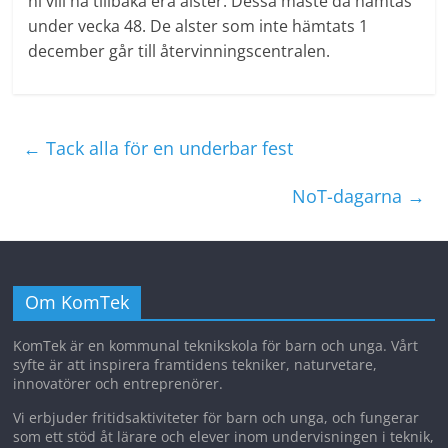
ni vill ha tillbaka era alster. Dessa måste då hämtas
under vecka 48. De alster som inte hämtats 1
december går till återvinningscentralen.
←
Tack alla för en underbar fest
NoT-dagarna
→
Om KomTek
KomTek är en kommunal teknikskola för barn och unga. Vårt
syfte är att inspirera framtidens tekniker, naturvetare,
innovatörer och entreprenörer.
Vi erbjuder fritidsaktiviteter för barn och unga, och fungerar
som ett stöd åt lärare och elever inom undervisningen i teknik,