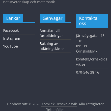
naturvetenskap och matematik.
Länkar
Genvägar
Kontakta
oss
Facebook
Anmälan till
fortbildningar
Järnvägsgatan 13,
Instagram
1 tr
Bokning av
891 39
YouTube
utlåningslådor
Örnsköldsvik
komtek@ornskolds
vik.se
070-546 38 16
Upphovsrätt © 2026
KomTek Örnsköldsvik
. Alla rättigheter
förbehålles.