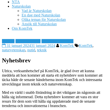
NTA
Naturskolan
Vad är Naturskolan
En dag med Naturskolan
Olika teman för Naturskolan
Ansök till Naturskolan
Om KomTek
Aktuellt
Fritidsaktiviteter
Skola och fritidshem
31 januari 2024
31 januari 2024
KomTek
KomTek
,
naturvetenskap
,
nutid
,
teknik
Nyhetsbrev
Ulrica, verksamhetschef på KomTek, är glad över att kunna
meddela att hon kommer att starta ett nyhetsbrev som kommer att
täcka både de senaste händelserna inom KomTek och intressanta
utvecklingar inom teknik och naturvetenskap.
Med en värld i snabb förändring är det viktigare än någonsin att
hålla sig informerad. Detta nyhetsbrev kommer att vara en stor
resurs för dem som vill hålla sig uppdaterade med de senaste
trenderna och innovationerna i branschen.