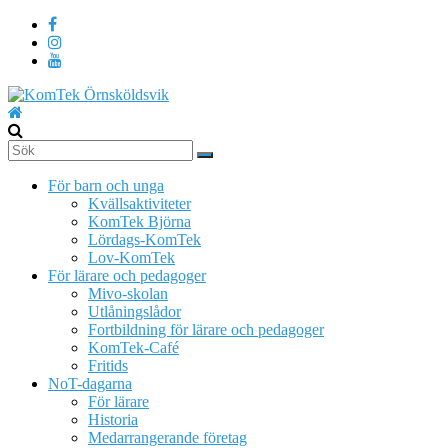
Hoppa
till
innehåll
KomTek
Örnsköldsvik
För barn och unga
Teknikinspiration
Kvällsaktiviteter
för
KomTek Björna
barn
Lördags-KomTek
och
Lov-KomTek
unga
För lärare och pedagoger
Mivo-skolan
Utlåningslådor
Fortbildning för lärare och pedagoger
KomTek-Café
Fritids
NoT-dagarna
För lärare
Historia
Medarrangerande företag