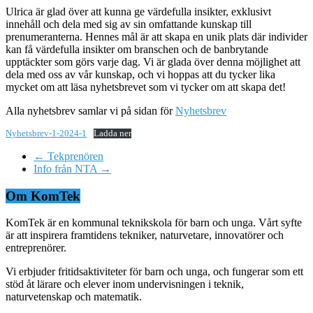
Ulrica är glad över att kunna ge värdefulla insikter, exklusivt
innehåll och dela med sig av sin omfattande kunskap till
prenumeranterna. Hennes mål är att skapa en unik plats där individer
kan få värdefulla insikter om branschen och de banbrytande
upptäckter som görs varje dag. Vi är glada över denna möjlighet att
dela med oss av vår kunskap, och vi hoppas att du tycker lika
mycket om att läsa nyhetsbrevet som vi tycker om att skapa det!
Alla nyhetsbrev samlar vi på sidan för
Nyhetsbrev
Nyhetsbrev-1-2024-1
Ladda ner
←
Tekprenören
Info från NTA
→
Om KomTek
KomTek är en kommunal teknikskola för barn och unga. Vårt syfte
är att inspirera framtidens tekniker, naturvetare, innovatörer och
entreprenörer.
Vi erbjuder fritidsaktiviteter för barn och unga, och fungerar som ett
stöd åt lärare och elever inom undervisningen i teknik,
naturvetenskap och matematik.