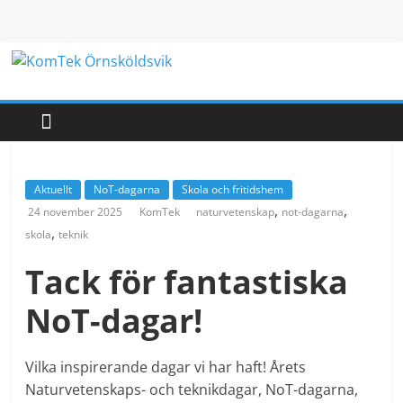
Hoppa
till
innehåll
KomTek
Örnsköldsvik
Teknikinspiration
Aktuellt
NoT-dagarna
Skola och fritidshem
för
,
,
24 november 2025
KomTek
naturvetenskap
not-dagarna
barn
,
skola
teknik
och
unga
Tack för fantastiska
NoT-dagar!
Vilka inspirerande dagar vi har haft! Årets
Naturvetenskaps- och teknikdagar, NoT-dagarna,