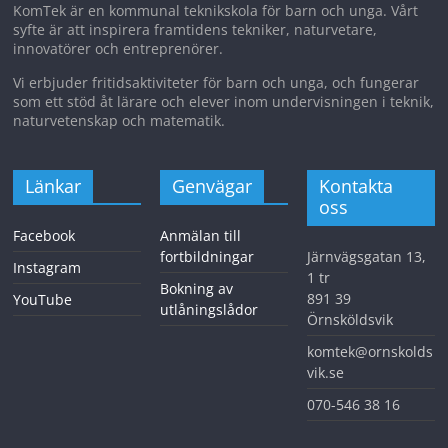
KomTek är en kommunal teknikskola för barn och unga. Vårt
syfte är att inspirera framtidens tekniker, naturvetare,
innovatörer och entreprenörer.
Vi erbjuder fritidsaktiviteter för barn och unga, och fungerar
som ett stöd åt lärare och elever inom undervisningen i teknik,
naturvetenskap och matematik.
Länkar
Genvägar
Kontakta
oss
Facebook
Anmälan till
fortbildningar
Järnvägsgatan 13,
Instagram
1 tr
Bokning av
891 39
YouTube
utlåningslådor
Örnsköldsvik
komtek@ornskolds
vik.se
070-546 38 16