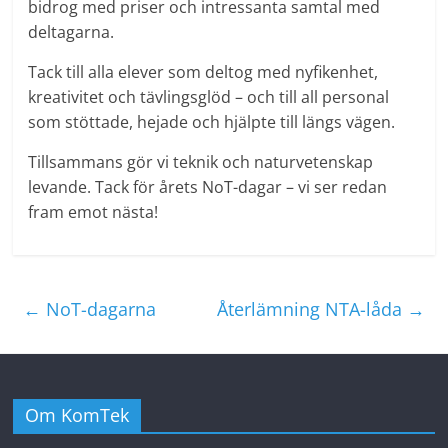
bidrog med priser och intressanta samtal med
deltagarna.
Tack till alla elever som deltog med nyfikenhet,
kreativitet och tävlingsglöd – och till all personal
som stöttade, hejade och hjälpte till längs vägen.
Tillsammans gör vi teknik och naturvetenskap
levande. Tack för årets NoT-dagar – vi ser redan
fram emot nästa!
←
NoT-dagarna
Återlämning NTA-låda
→
Om KomTek