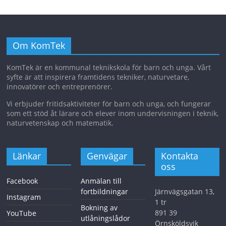
Om KomTek
KomTek är en kommunal teknikskola för barn och unga. Vårt
syfte är att inspirera framtidens tekniker, naturvetare,
innovatörer och entreprenörer.
Vi erbjuder fritidsaktiviteter för barn och unga, och fungerar
som ett stöd åt lärare och elever inom undervisningen i teknik,
naturvetenskap och matematik.
Länkar
Genvägar
Kontakta
oss
Facebook
Anmälan till
fortbildningar
Järnvägsgatan 13,
Instagram
1 tr
Bokning av
891 39
YouTube
utlåningslådor
Örnsköldsvik